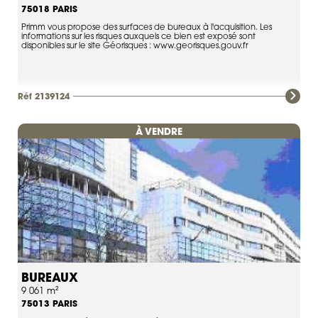
PARIS
75018
Primm vous propose des surfaces de bureaux à l'acquisition. Les
informations sur les risques auxquels ce bien est exposé sont
disponibles sur le site Géorisques : www.georisques.gouv.fr
Réf 2139124
À VENDRE
BUREAUX
9 061 m²
PARIS
75013