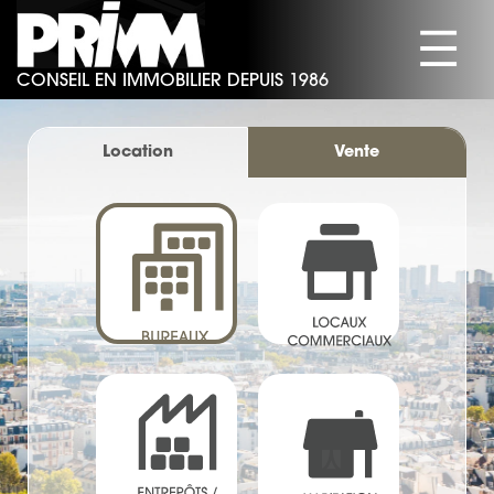
☰
CONSEIL EN IMMOBILIER DEPUIS 1986
SOCIÉTÉ
BUREAUX
Location
Vente
COMMERCES
ACTIVITÉS/ENTREPÔTS
HABITATION
ACTUALITÉS
CONTACT