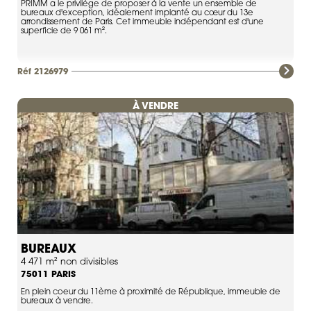
PRIMM a le privilège de proposer à la vente un ensemble de
bureaux d'exception, idéalement implanté au cœur du 13e
arrondissement de Paris. Cet immeuble indépendant est d'une
superficie de 9 061 m².
Réf 2126979
À VENDRE
BUREAUX
4 471 m² non divisibles
PARIS
75011
En plein coeur du 11ème à proximité de République, immeuble de
bureaux à vendre.