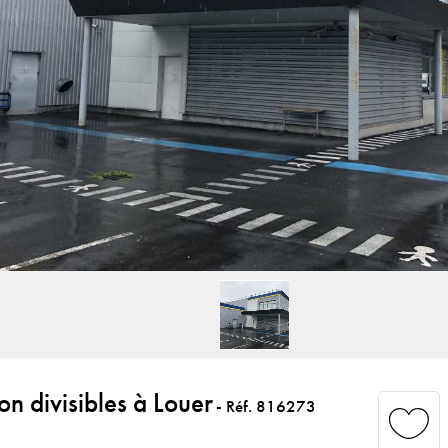
n divisibles à Louer
- Réf. 816273