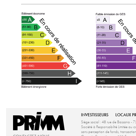
INVESTISSEURS
LOCAUX P
Siège social : 48 rue de Bassano - 7
Société à Responsabilité Limitée a
sans perception de fonds, transacti
CONTACTEZ NOUS