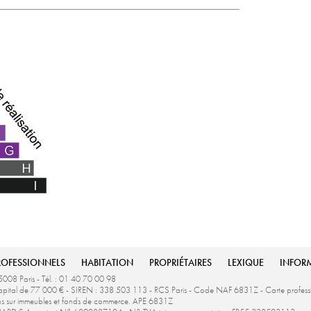
ROFESSIONNELS
HABITATION
PROPRIÉTAIRES
LEXIQUE
INFOR
5008 Paris - Tél. : 01 40 70 00 98
u capital de 77 000 € - SIREN : 338 503 113 - RCS Paris - Code NAF 6831Z - Carte profe
ons sur immeubles et fonds de commerce. APE 6831Z