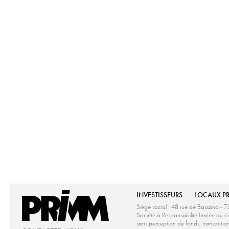
INVESTISSEURS
LOCAUX P
Siège social : 48 rue de Bassano - 7
Société à Responsabilité Limitée a
sans perception de fonds, transacti