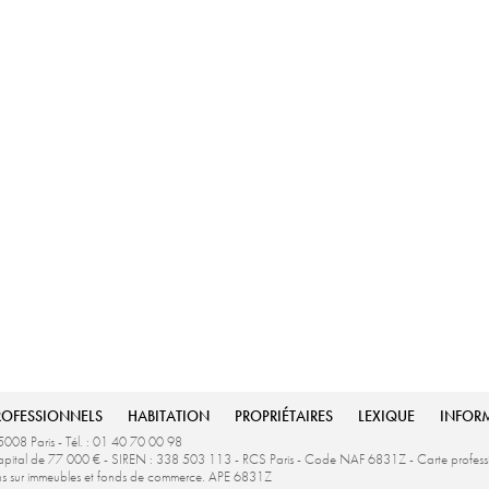
ROFESSIONNELS
HABITATION
PROPRIÉTAIRES
LEXIQUE
INFOR
5008 Paris - Tél. : 01 40 70 00 98
u capital de 77 000 € - SIREN : 338 503 113 - RCS Paris - Code NAF 6831Z - Carte profe
ons sur immeubles et fonds de commerce. APE 6831Z